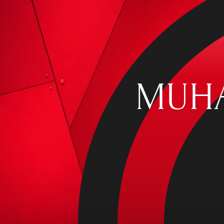
Onl
k
MUHAB