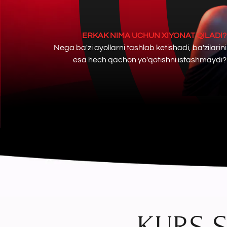
ERKAK NIMA UCHUN XIYONAT QILADI?
Nega ba'zi ayollarni tashlab ketishadi, ba'zilarini
esa hech qachon yo'qotishni istashmaydi?
KURS SI