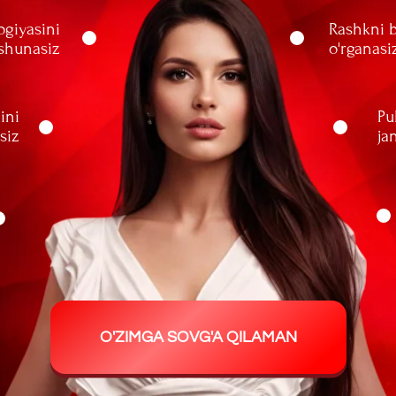
Bu kurs 
o'zingiz 
sovg'a bo'
O'ZIMGA SOVG'A QILAMAN
6 nafar xalqaro toifadagi ekspert
12 kunlik kuchli programma