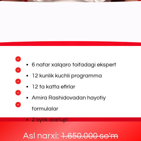
12 ta katta efirlar
Amira Rashidovadan hayotiy
formulalar
2 oylik dostup!
Asl narxi:
1.650.000 so'm
A CHEGIRMADA: 499.000 SO'M
KURSGA QO'SHILAMAN