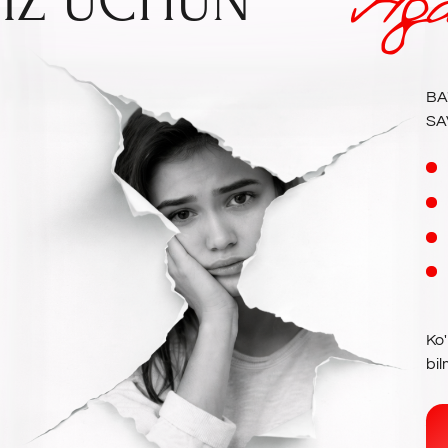
SAVOLLAR BILAN
Erim nega men
Hayotida kimd
Nega pul saba
Qaynonam bila
Ko'pchilik bu vaziy
bilmaydi.
Bizda ye
MUHABB