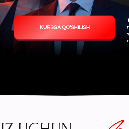
11 ta dars
davo
KURSGA QO'SHILISH
munosabatlarn
sabablarni aniq 
chiqamiz!
Agar s
Z UCHUN
BA'ZI AYOLLAR BI