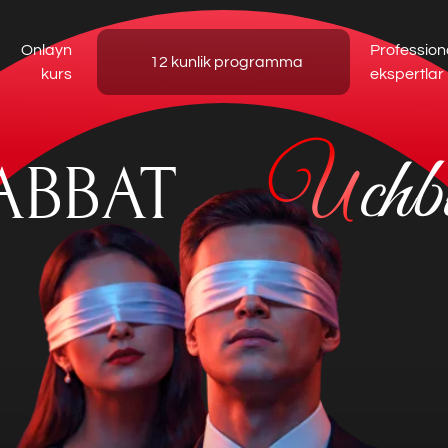
ayn
Professional
12 kunlik programma
urs
ekspertlar
U
chburch
BAT