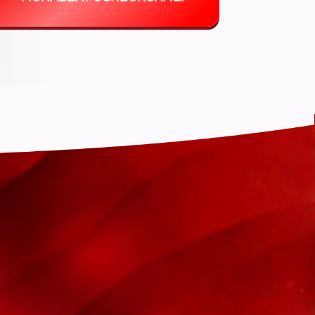
igan
ytirasiz