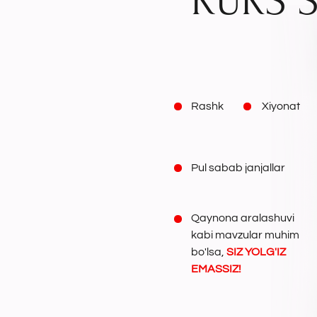
Rashk
Xiyonat
Pul sabab janjallar
Qaynona aralashuvi
kabi mavzular muhim
bo'lsa,
SIZ YOLG'IZ
EMASSIZ!