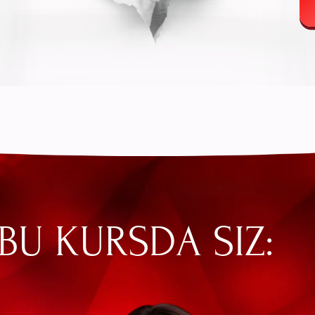
 KURSDA SIZ:
ni
Rashkni boshqarishni
iz
o'rganasiz
Pul sabab bo'lad
janjallarni kama