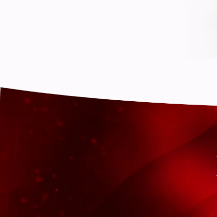
BU
Erkak psixologiyasi
yaxshiroq tushunas
Uchinchi ayol sindromini
tushunasiz