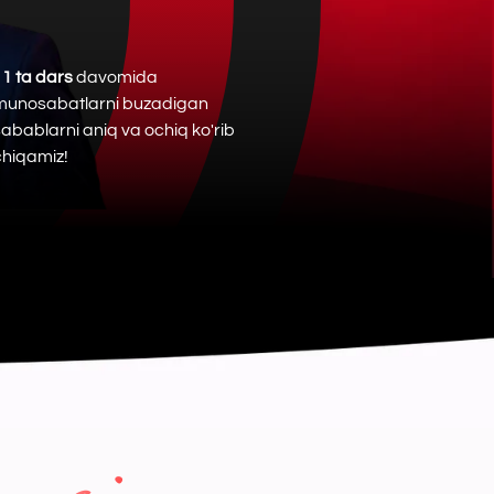
mida
i buzadigan
va ochiq ko'rib
iz:
R XIL