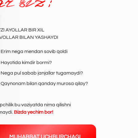
 YASHAYDI
dan sovib qoldi
ir bormi?
b janjallar tugamaydi?
n qanday murosa qilay?
atda nima qilishni
chim bor!
AT UCHBURCHAGI