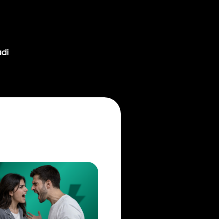
sabatlarda
. U ketib
ngizni turli
rasiz. Unga
asiz