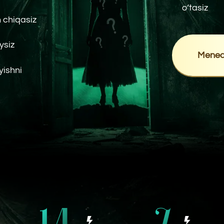
14
7
kunlik onlayn
TOP ekspertdan
dastur
video darslar
5
5
2
affirmatsiya \
PDF
oylik
meditatsiya
qo'llanma
dostu
Bayram chegirmasida:
Asl narx