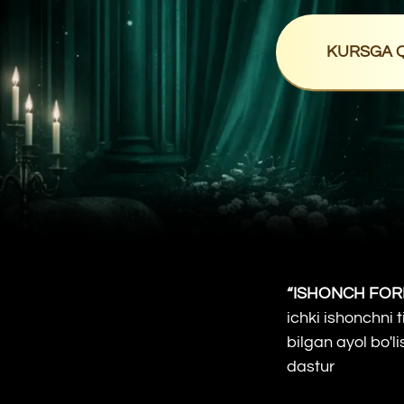
KURSGA QO'SHI
“ISHONCH FORMULAS
ichki ishonchni tiklash 
bilgan ayol bo'lish uc
dastur