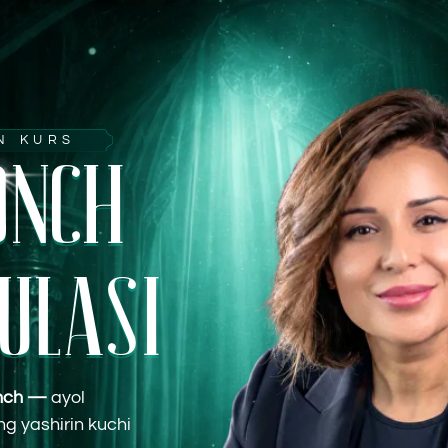
RS
NCH
LASI
ayol
irin kuchi