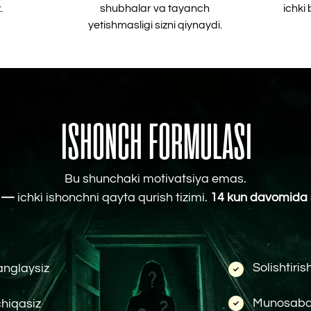
Bu shunchaki motivatsiya emas.
i ishonchni qayta qurish tizimi.
14 kun davomida siz:
Solishtirish odatidan xa
siz
Munosabatlarda kuchli 
z
o‘tasiz
siz
Menedjerga bog'lan