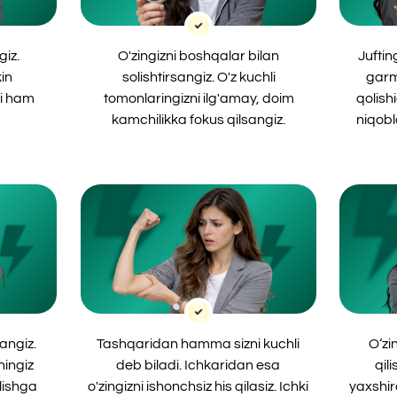
Tashqaridan hamma sizni kuchli
O‘zingizni boringiz
deb biladi. Ichkaridan esa
qilishni istaysiz. 
o'zingizni ishonchsiz his qilasiz. Ichki
yaxshiroq bo‘lishim k
shubhalar va tayanch
ichki bosim bilan ya
yetishmasligi sizni qiynaydi.
ISHONCH FORMULASI