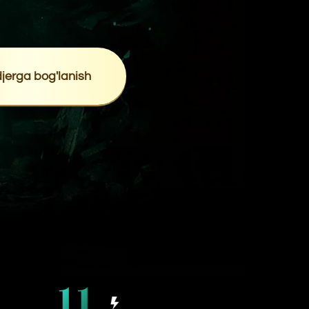
11
eksklyuziv
video efirlar
 umumiy
p
i:
1.850.000 so'm