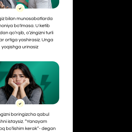
cha qabul
“Yanayam
erak”- degan
shasangiz.