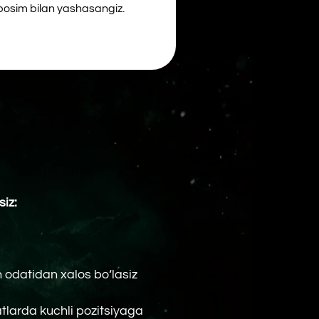
los bo‘lasiz
pozitsiyaga
ish