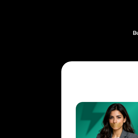
Bu dastu
“Yo‘q” deyishni bilmasangiz.
Hammani o‘ylaysiz-u lekin
o‘zingizga vaqtni ham, pulni ham
ayaysiz.