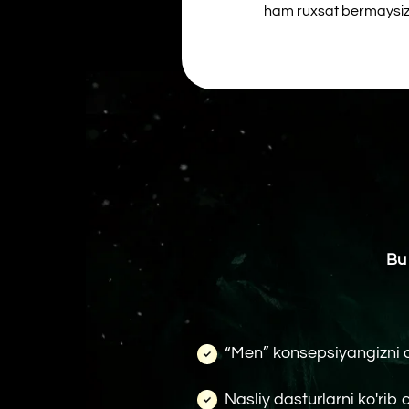
Bu —
ichk
“Men” konsepsiyangizni anglay
Nasliy dasturlarni ko'rib chiqasi
Jabrdiyda pozitsiyasidan chiqa
Aybdorlik hissi bilan ishlaysiz
Shaxsiy chegaralarni qo‘yishni
o‘rganasiz