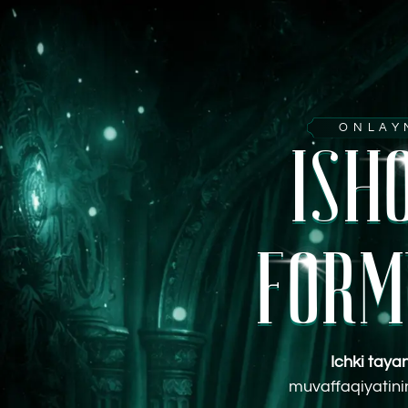
ONLAYN KU
ISHO
FORMU
Ichki tayanch —
muvaffaqiyatining yash