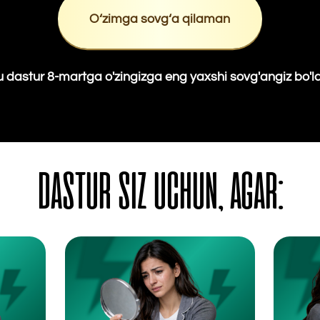
r 8-martga o'zingizga eng yaxshi sovg'angiz bo'ladi
DASTUR SIZ UCHUN, AGAR:
O'zingizni boshqalar bilan
Juftingiz bilan muno
solishtirsangiz. O'z kuchli
garmoniya bo'lmasa
tomonlaringizni ilg'amay, doim
qolishidan qo‘rqib, o‘zi
kamchilikka fokus qilsangiz.
niqoblar ortiga yashi
yoqishga urin