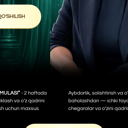
LISH
I”
- 2 haftada
Aybdorlik, solishtirish va o‘zini past
va o‘z qadrini
baholashdan — ichki tayanch, sog'lom
hun maxsus
chegaralar va o‘zini qadrlashgacha
O‘zimga sovg‘a qilaman